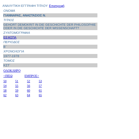
ΑΝΑΛΥΤΙΚΗ ΕΓΓΡΑΦΗ ΤΙΤΛΟΥ
Επιστροφή
ΟΝΟΜΑ
ΓΙΑΝΝΑΡΑΣ, ΑΝΑΣΤΑΣΙΟΣ Ν.
ΤΙΤΛΟΣ
GEHORT DEMOKRIT IN DIE GESCHICHTE DER PHILOSOPHIE
ODER IN DIE GESCHICHTE DER WISSENSCHAFT?
ΣΥΝΤΟΜΟΓΡΑΦΙΑ
ΕΕΦΣΠΑ
ΠΕΡΙΟΔΟΣ
Β΄
ΧΡΟΝΟΛΟΓΙΑ
1977-1978
ΤΟΜΟΣ
ΚΣΤ΄
ΟΛΟΚΛΗΡΟ
<ΠΙΣΩ
ΕΜΠΡΟΣ>
50
51
52
53
54
55
56
57
58
59
60
61
62
63
64
65