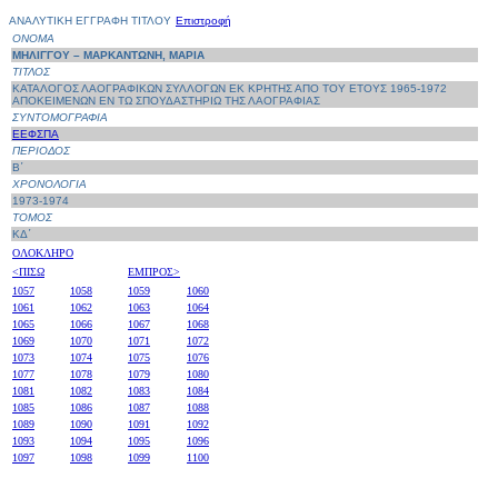
ΑΝΑΛΥΤΙΚΗ ΕΓΓΡΑΦΗ ΤΙΤΛΟΥ
Επιστροφή
ΟΝΟΜΑ
ΜΗΛΙΓΓΟΥ – ΜΑΡΚΑΝΤΩΝΗ, ΜΑΡΙΑ
ΤΙΤΛΟΣ
ΚΑΤΑΛΟΓΟΣ ΛΑΟΓΡΑΦΙΚΩΝ ΣΥΛΛΟΓΩΝ ΕΚ ΚΡΗΤΗΣ ΑΠΟ ΤΟΥ ΕΤΟΥΣ 1965-1972
ΑΠΟΚΕΙΜΕΝΩΝ ΕΝ ΤΩ ΣΠΟΥΔΑΣΤΗΡΙΩ ΤΗΣ ΛΑΟΓΡΑΦΙΑΣ
ΣΥΝΤΟΜΟΓΡΑΦΙΑ
ΕΕΦΣΠΑ
ΠΕΡΙΟΔΟΣ
Β΄
ΧΡΟΝΟΛΟΓΙΑ
1973-1974
ΤΟΜΟΣ
ΚΔ΄
ΟΛΟΚΛΗΡΟ
<ΠΙΣΩ
ΕΜΠΡΟΣ>
1057
1058
1059
1060
1061
1062
1063
1064
1065
1066
1067
1068
1069
1070
1071
1072
1073
1074
1075
1076
1077
1078
1079
1080
1081
1082
1083
1084
1085
1086
1087
1088
1089
1090
1091
1092
1093
1094
1095
1096
1097
1098
1099
1100