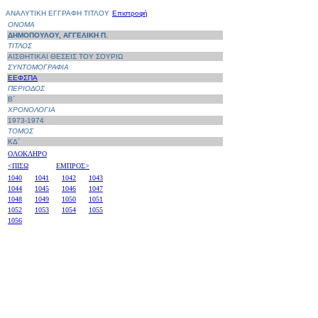
ΑΝΑΛΥΤΙΚΗ ΕΓΓΡΑΦΗ ΤΙΤΛΟΥ
Επιστροφή
ΟΝΟΜΑ
ΔΗΜΟΠΟΥΛΟΥ, ΑΓΓΕΛΙΚΗ Π.
ΤΙΤΛΟΣ
ΑΙΣΘΗΤΙΚΑΙ ΘΕΣΕΙΣ ΤΟΥ ΣΟΥΡΙΩ
ΣΥΝΤΟΜΟΓΡΑΦΙΑ
ΕΕΦΣΠΑ
ΠΕΡΙΟΔΟΣ
Β΄
ΧΡΟΝΟΛΟΓΙΑ
1973-1974
ΤΟΜΟΣ
ΚΔ΄
ΟΛΟΚΛΗΡΟ
<ΠΙΣΩ
ΕΜΠΡΟΣ>
1040
1041
1042
1043
1044
1045
1046
1047
1048
1049
1050
1051
1052
1053
1054
1055
1056