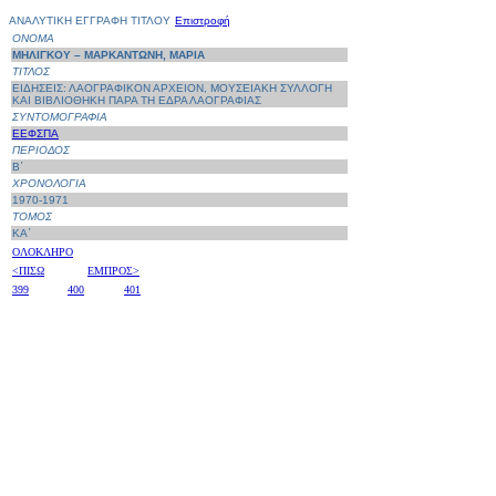
ΑΝΑΛΥΤΙΚΗ ΕΓΓΡΑΦΗ ΤΙΤΛΟΥ
Επιστροφή
ΟΝΟΜΑ
ΜΗΛΙΓΚΟΥ – ΜΑΡΚΑΝΤΩΝΗ, ΜΑΡΙΑ
ΤΙΤΛΟΣ
ΕΙΔΗΣΕΙΣ: ΛΑΟΓΡΑΦΙΚΟΝ ΑΡΧΕΙΟΝ, ΜΟΥΣΕΙΑΚΗ ΣΥΛΛΟΓΗ
ΚΑΙ ΒΙΒΛΙΟΘΗΚΗ ΠΑΡΑ ΤΗ ΕΔΡΑ ΛΑΟΓΡΑΦΙΑΣ
ΣΥΝΤΟΜΟΓΡΑΦΙΑ
ΕΕΦΣΠΑ
ΠΕΡΙΟΔΟΣ
Β΄
ΧΡΟΝΟΛΟΓΙΑ
1970-1971
ΤΟΜΟΣ
ΚΑ΄
ΟΛΟΚΛΗΡΟ
<ΠΙΣΩ
ΕΜΠΡΟΣ>
399
400
401