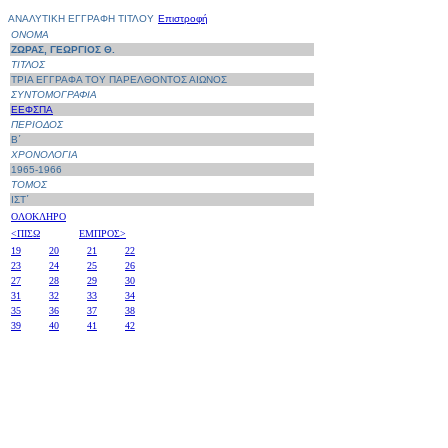
ΑΝΑΛΥΤΙΚΗ ΕΓΓΡΑΦΗ ΤΙΤΛΟΥ
Επιστροφή
ΟΝΟΜΑ
ΖΩΡΑΣ, ΓΕΩΡΓΙΟΣ Θ.
ΤΙΤΛΟΣ
ΤΡΙΑ ΕΓΓΡΑΦΑ ΤΟΥ ΠΑΡΕΛΘΟΝΤΟΣ ΑΙΩΝΟΣ
ΣΥΝΤΟΜΟΓΡΑΦΙΑ
ΕΕΦΣΠΑ
ΠΕΡΙΟΔΟΣ
Β΄
ΧΡΟΝΟΛΟΓΙΑ
1965-1966
ΤΟΜΟΣ
ΙΣΤ΄
ΟΛΟΚΛΗΡΟ
<ΠΙΣΩ
ΕΜΠΡΟΣ>
19
20
21
22
23
24
25
26
27
28
29
30
31
32
33
34
35
36
37
38
39
40
41
42