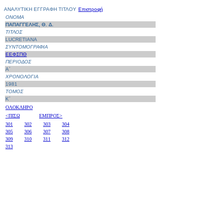
ΑΝΑΛΥΤΙΚΗ ΕΓΓΡΑΦΗ ΤΙΤΛΟΥ
Επιστροφή
ΟΝΟΜΑ
ΠΑΠΑΓΓΕΛΗΣ, Θ. Δ.
ΤΙΤΛΟΣ
LUCRETIANA
ΣΥΝΤΟΜΟΓΡΑΦΙΑ
ΕΕΦΣΠΘ
ΠΕΡΙΟΔΟΣ
Α΄
ΧΡΟΝΟΛΟΓΙΑ
1981
ΤΟΜΟΣ
Κ΄
ΟΛΟΚΛΗΡΟ
<ΠΙΣΩ
ΕΜΠΡΟΣ>
301
302
303
304
305
306
307
308
309
310
311
312
313