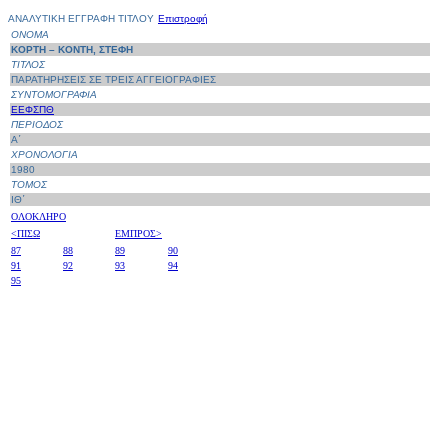
ΑΝΑΛΥΤΙΚΗ ΕΓΓΡΑΦΗ ΤΙΤΛΟΥ
Επιστροφή
ΟΝΟΜΑ
ΚΟΡΤΗ – ΚΟΝΤΗ, ΣΤΕΦΗ
ΤΙΤΛΟΣ
ΠΑΡΑΤΗΡΗΣΕΙΣ ΣΕ ΤΡΕΙΣ ΑΓΓΕΙΟΓΡΑΦΙΕΣ
ΣΥΝΤΟΜΟΓΡΑΦΙΑ
ΕΕΦΣΠΘ
ΠΕΡΙΟΔΟΣ
Α΄
ΧΡΟΝΟΛΟΓΙΑ
1980
ΤΟΜΟΣ
ΙΘ΄
ΟΛΟΚΛΗΡΟ
<ΠΙΣΩ
ΕΜΠΡΟΣ>
87
88
89
90
91
92
93
94
95